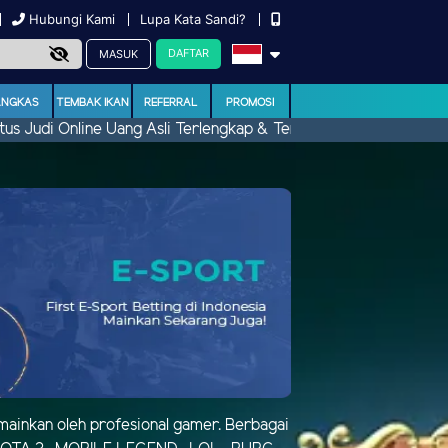
Hubungi Kami
Lupa Kata Sandi?
DAFTAR
ANGKAS
TEMBAK IKAN
REFERRAL
PROMOSI
lengkap & Terpercaya di Indonesia - Slot | E-sport | IDNLive | I
inkan oleh profesional gamer. Berbagai