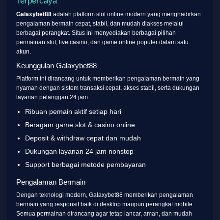
Terpercaya
Galaxybet88
adalah platform slot online modern yang menghadirkan
pengalaman bermain cepat, stabil, dan mudah diakses melalui
berbagai perangkat. Situs ini menyediakan berbagai pilihan
permainan slot, live casino, dan game online populer dalam satu
akun.
Keunggulan Galaxybet88
Platform ini dirancang untuk memberikan pengalaman bermain yang
nyaman dengan sistem transaksi cepat, akses stabil, serta dukungan
layanan pelanggan 24 jam.
Ribuan pemain aktif setiap hari
Beragam game slot & casino online
Deposit & withdraw cepat dan mudah
Dukungan layanan 24 jam nonstop
Support berbagai metode pembayaran
Pengalaman Bermain
Dengan teknologi modern, Galaxybet88 memberikan pengalaman
bermain yang responsif baik di desktop maupun perangkat mobile.
Semua permainan dirancang agar tetap lancar, aman, dan mudah