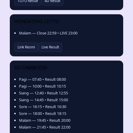
TOTO Result
4D Result
HONGKONG LOTTO
Malam — Close 22:59 • LIVE 23:00
Link Resmi
Live Result
5D CAMBODIA
Pagi — 07:45 • Result 08:00
Pagi — 10:00 • Result 10:15
Siang — 12:40 • Result 12:55
Siang — 14:45 • Result 15:00
Sore — 16:15 • Result 16:30
Sore — 18:00 • Result 18:15
Malam — 19:45 • Result 20:00
Malam — 21:45 • Result 22:00