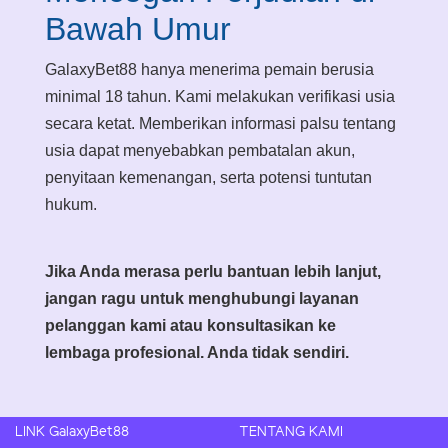
Bawah Umur
GalaxyBet88 hanya menerima pemain berusia
minimal 18 tahun. Kami melakukan verifikasi usia
secara ketat. Memberikan informasi palsu tentang
usia dapat menyebabkan pembatalan akun,
penyitaan kemenangan, serta potensi tuntutan
hukum.
Jika Anda merasa perlu bantuan lebih lanjut,
jangan ragu untuk menghubungi layanan
pelanggan kami atau konsultasikan ke
lembaga profesional. Anda tidak sendiri.
LINK GalaxyBet88
TENTANG KAMI