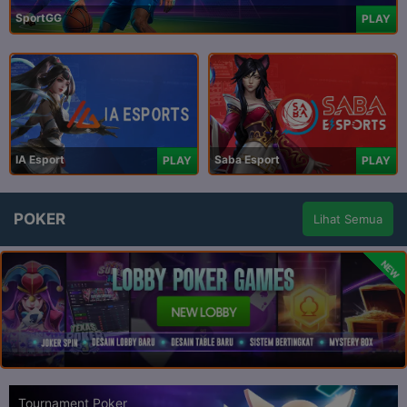
SportGG
PLAY
IA Esport
Saba Esport
PLAY
PLAY
POKER
Lihat Semua
NEW
Tournament Poker