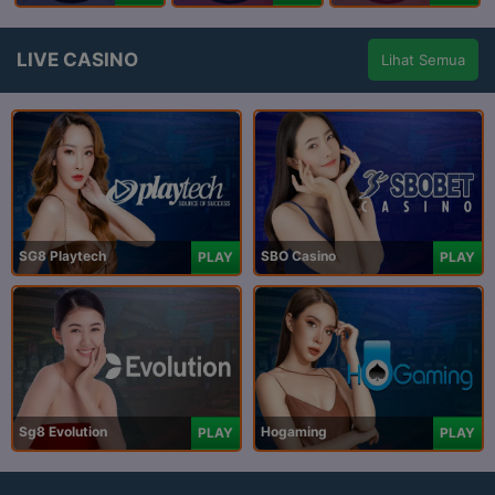
LIVE CASINO
Lihat Semua
SG8 Playtech
SBO Casino
PLAY
PLAY
Sg8 Evolution
Hogaming
PLAY
PLAY