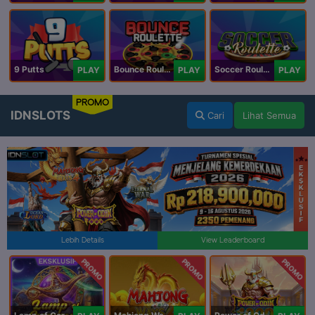
9 Putts
Bounce Roulette
Soccer Roulette
PLAY
PLAY
PLAY
PROMO
IDNSLOTS
Cari
Lihat Semua
Lebih Details
View Leaderboard
PROMO
PROMO
PROMO