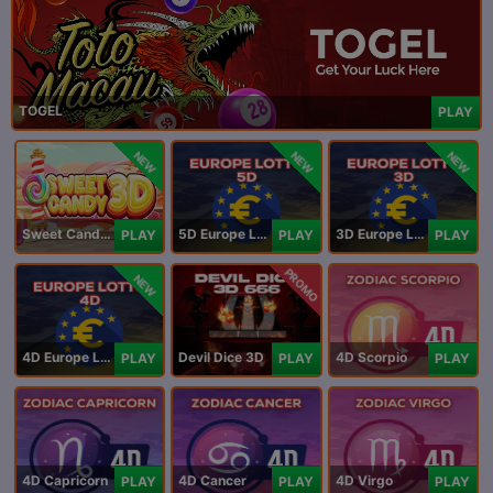
TOGEL
PLAY
NEW
NEW
NEW
Sweet Candy 3D
5D Europe Lotto
3D Europe Lotto
PLAY
PLAY
PLAY
PROMO
NEW
4D Europe Lotto
Devil Dice 3D
4D Scorpio
PLAY
PLAY
PLAY
4D Capricorn
4D Cancer
4D Virgo
PLAY
PLAY
PLAY