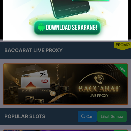
PROMO
BACCARAT LIVE PROXY
NEW
POPULAR SLOTS
Cari
Lihat Semua