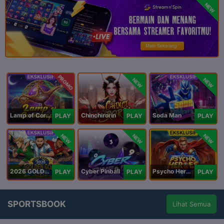
NEW
PROMO
NEW
NEW
Lamp of Cornucopia
Chinchirorin
Soda Man
PLAY
PLAY
PLAY
NEW
NEW
NEW
2026 GOLDEN GOAL RUSH
Cyber Pinball
Psycho Heroes
PLAY
PLAY
PLAY
SPORTSBOOK
Lihat Semua