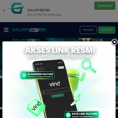
Download
×
GALAXYBET88
GALAXYBET88 Mobile App
MASUK
DAFTAR
g Asli Terlengkap & Terpercaya di Indonesia - Slot | E-spo
Info :
SLOT
IDNLIVE
E-LOTTERY
SPORTBOOK
LIVE CASI
SLOT