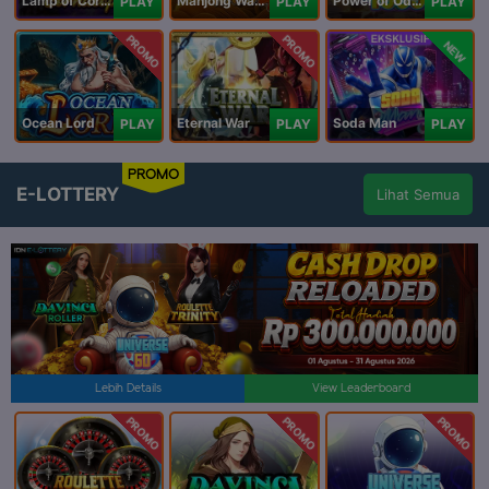
Lamp of Cornucopia
Mahjong Ways IV
Power of Odin 1000
PLAY
PLAY
PLAY
PROMO
PROMO
NEW
Ocean Lord
Eternal War
Soda Man
PLAY
PLAY
PLAY
PROMO
E-LOTTERY
Lihat Semua
Lebih Details
View Leaderboard
PROMO
PROMO
PROMO