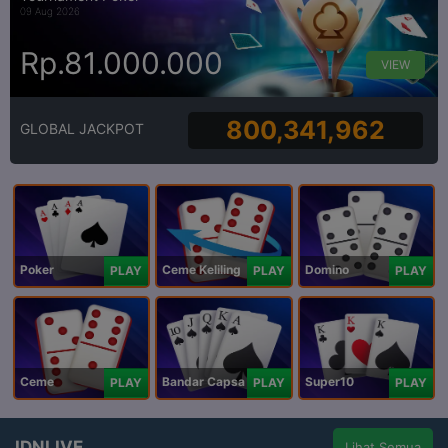
09 Aug 2026
Rp.81.000.000
VIEW
800,341,962
GLOBAL JACKPOT
Poker
Ceme Keliling
Domino
PLAY
PLAY
PLAY
Ceme
Bandar Capsa
Super10
PLAY
PLAY
PLAY
IDNLIVE
Lihat Semua